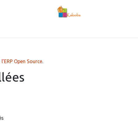
 valeurs
Congés
L'équipe dirigeante
Nos crèches
Inscri
,
l’ERP Open Source
.
llées
és