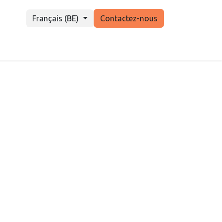
Français (BE)
Contactez-nous
re mon enfant
Suivi administratif
Jobs