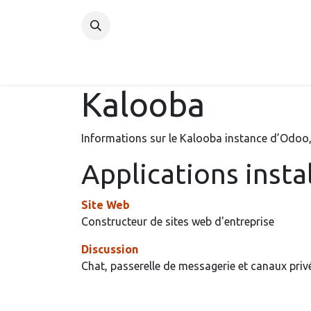
Se rendre au contenu
Page d'accueil
Le projet pédagogique
Nos
Kalooba
Informations sur le Kalooba instance d’Odoo
Applications insta
Site Web
Constructeur de sites web d'entreprise
Discussion
Chat, passerelle de messagerie et canaux priv